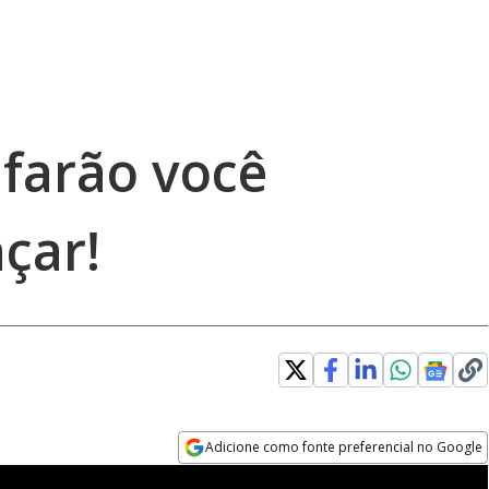
 farão você
çar!
Adicione como fonte preferencial no Google
Opens in new window