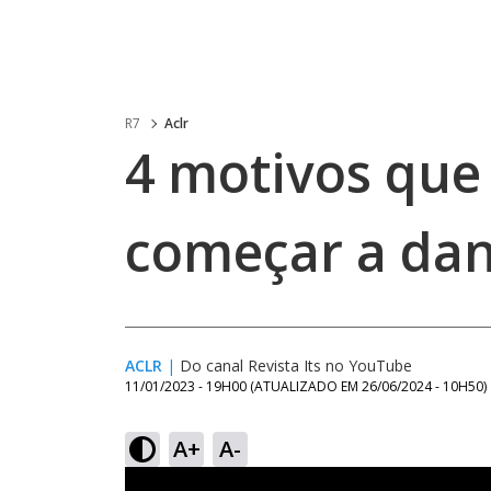
R7
Aclr
4 motivos que
começar a dan
ACLR
|
Do canal Revista Its no YouTube
11/01/2023 - 19H00
(ATUALIZADO EM
26/06/2024 - 10H50
)
A+
A-