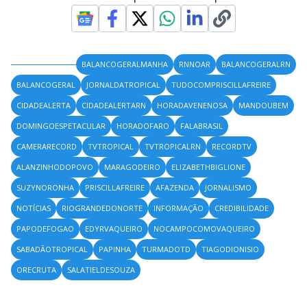
BALANCOGERALMANHA
RNNOAR
BALANCOGERALRN
BALANCOGERAL
JORNALDATROPICAL
TUDOCOMPRISCILLAFREIRE
CIDADEALERTA
CIDADEALERTARN
HORADAVENENOSA
MANDOUBEM
DOMINGOESPETACULAR
HORADOFARO
FALABRASIL
CAMERARECORD
TVTROPICAL
TVTROPICALRN
RECORDTV
ALANZINHODOPOVO
MARAGODEIRO
ELIZABETHBIGLIONE
SUZYNORONHA
PRISCILLAFREIRE
AFAZENDA
JORNALISMO
NOTÍCIAS
RIOGRANDEDONORTE
INFORMAÇÃO
CREDIBILIDADE
PAPODEFOGAO
EDYRVAQUEIRO
NOCAMPOCOMOVAQUEIRO
SABADÃOTROPICAL
PAPINHA
TURMADOTD
TIAGODIONISIO
ORECRUTA
SALATIELDESOUZA