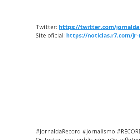
Twitter:
https://twitter.com/jornald
Site oficial:
https://noticias.r7.com/jr
#JornaldaRecord #Jornalismo #RECOR
Os textos aqui publicados não reflet