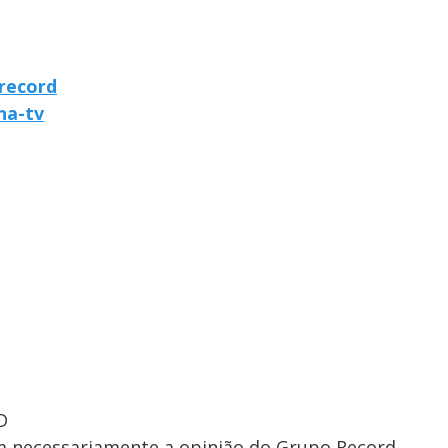
arecord
-na-tv
D
em necessariamente a opinião do Grupo Record.