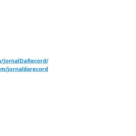
/JornalDaRecord/
om/jornaldarecord