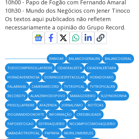
10h00 - Papo de Fogão com Fernando Amaral
10h30 - Mundo dos Negócios com Jener Tinoco
Os textos aqui publicados não refletem
necessariamente a opinião do Grupo Record.
RNNOAR
BALANCOGERALRN
BALANCOGERAL
TUDOCOMPRISCILLAFREIRE
CIDADEALERTA
CIDADEALERTARN
HORADAVENENOSA
DOMINGOESPETACULAR
HORADOFARO
FALABRASIL
CAMERARECORD
TVTROPICAL
TVTROPICALRN
RECORDTV
ALANZINHODOPOVO
MARAGODEIRO
SUZYNORONHA
PRISCILLAFREIRE
AFAZENDA
JORNALISMO
NOTÍCIAS
RIOGRANDEDONORTE
INFORMAÇÃO
CREDIBILIDADE
PAPODEFOGAO
EDYRVAQUEIRO
NOCAMPOCOMOVAQUEIRO
SABADÃOTROPICAL
PAPINHA
MURILOMEIRELES