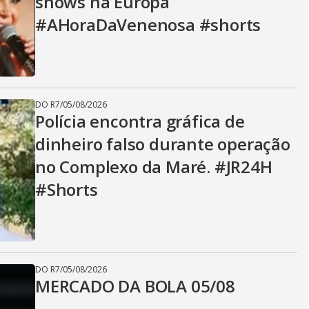
shows na Europa
#AHoraDaVenenosa #shorts
DO R7
/
05/08/2026
Polícia encontra gráfica de
dinheiro falso durante operação
no Complexo da Maré. #JR24H
#Shorts
DO R7
/
05/08/2026
MERCADO DA BOLA 05/08