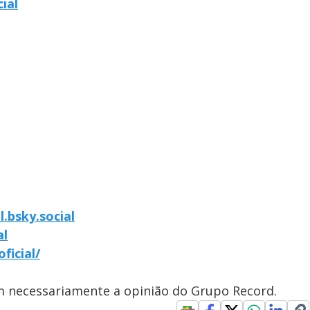
ial
l.bsky.social
al
ficial/
em necessariamente a opinião do Grupo Record.