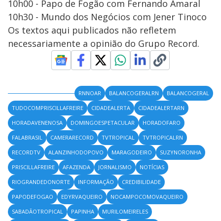
10h00 - Papo de Fogão com Fernando Amaral
10h30 - Mundo dos Negócios com Jener Tinoco
Os textos aqui publicados não refletem
necessariamente a opinião do Grupo Record.
RNNOAR
BALANCOGERALRN
BALANCOGERAL
TUDOCOMPRISCILLAFREIRE
CIDADEALERTA
CIDADEALERTARN
HORADAVENENOSA
DOMINGOESPETACULAR
HORADOFARO
FALABRASIL
CAMERARECORD
TVTROPICAL
TVTROPICALRN
RECORDTV
ALANZINHODOPOVO
MARAGODEIRO
SUZYNORONHA
PRISCILLAFREIRE
AFAZENDA
JORNALISMO
NOTÍCIAS
RIOGRANDEDONORTE
INFORMAÇÃO
CREDIBILIDADE
PAPODEFOGAO
EDYRVAQUEIRO
NOCAMPOCOMOVAQUEIRO
SABADÃOTROPICAL
PAPINHA
MURILOMEIRELES