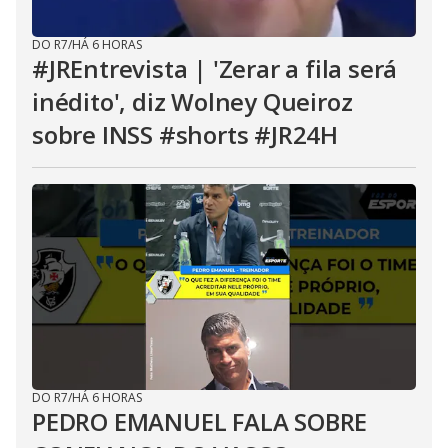
DO R7
/
HÁ 6 HORAS
#JREntrevista | 'Zerar a fila será
inédito', diz Wolney Queiroz
sobre INSS #shorts #JR24H
DO R7
/
HÁ 6 HORAS
PEDRO EMANUEL FALA SOBRE