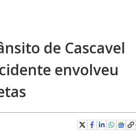
rânsito de Cascavel
acidente envolveu
etas