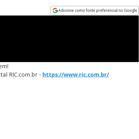
Adicione como fonte preferencial no Google
Opens in new window
em!
tal RIC.com.br -
https://www.ric.com.br/