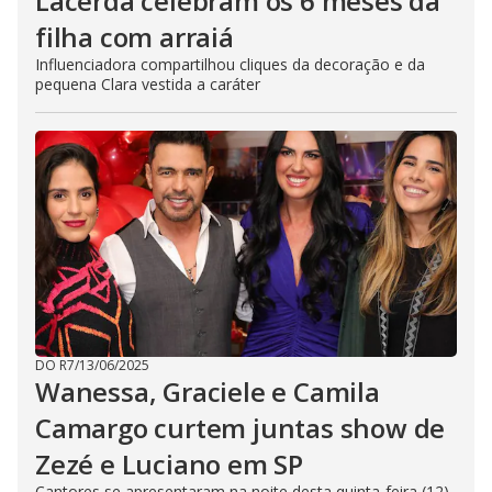
Lacerda celebram os 6 meses da
filha com arraiá
Influenciadora compartilhou cliques da decoração e da
pequena Clara vestida a caráter
DO R7
/
13/06/2025
Wanessa, Graciele e Camila
Camargo curtem juntas show de
Zezé e Luciano em SP
Cantores se apresentaram na noite desta quinta-feira (12),