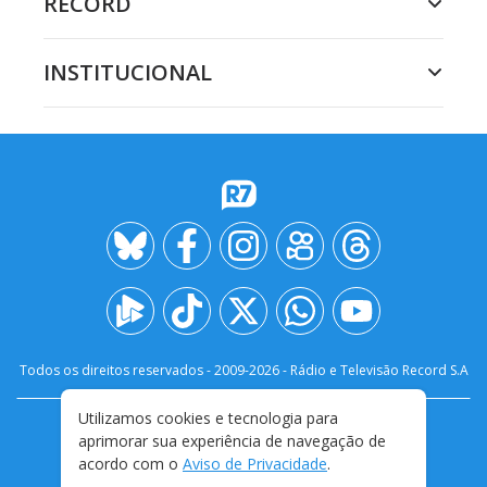
RECORD
INSTITUCIONAL
Todos os direitos reservados - 2009-
2026
- Rádio e Televisão Record S.A
Utilizamos cookies e tecnologia para
CARREIRA
FALE CONOSCO
PRIVACIDADE
aprimorar sua experiência de navegação de
TERMOS E CONDIÇÕES DE USO
acordo com o
Aviso de Privacidade
.