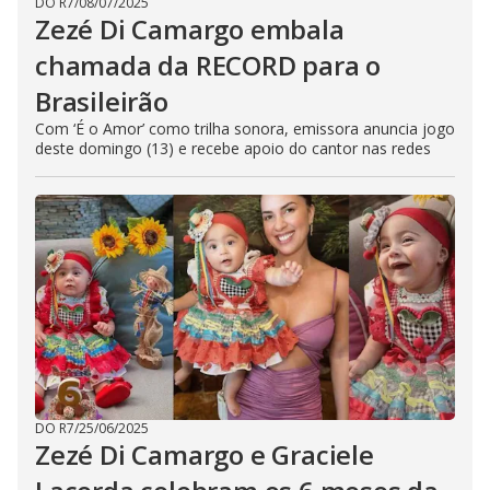
DO R7
/
08/07/2025
Zezé Di Camargo embala
chamada da RECORD para o
Brasileirão
Com ‘É o Amor’ como trilha sonora, emissora anuncia jogo
deste domingo (13) e recebe apoio do cantor nas redes
DO R7
/
25/06/2025
Zezé Di Camargo e Graciele