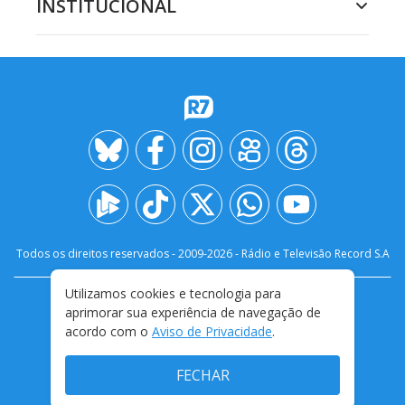
INSTITUCIONAL
Todos os direitos reservados - 2009-
2026
- Rádio e Televisão Record S.A
Utilizamos cookies e tecnologia para
CARREIRA
FALE CONOSCO
PRIVACIDADE
aprimorar sua experiência de navegação de
TERMOS E CONDIÇÕES DE USO
acordo com o
Aviso de Privacidade
.
FECHAR