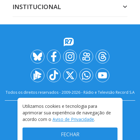
INSTITUCIONAL
Todos os direitos reservados - 2009-
2026
- Rádio e Televisão Record S.A
Utilizamos cookies e tecnologia para
CARREIRA
FALE CONOSCO
PRIVACIDADE
aprimorar sua experiência de navegação de
TERMOS E CONDIÇÕES DE USO
acordo com o
Aviso de Privacidade
.
FECHAR