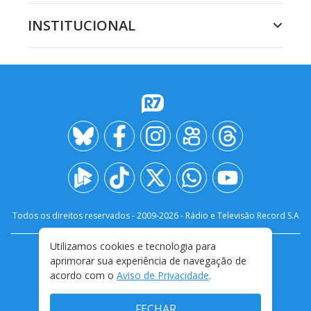
INSTITUCIONAL
Todos os direitos reservados - 2009-
2026
- Rádio e Televisão Record S.A
Utilizamos cookies e tecnologia para
CARREIRA
FALE CONOSCO
PRIVACIDADE
aprimorar sua experiência de navegação de
TERMOS E CONDIÇÕES DE USO
acordo com o
Aviso de Privacidade
.
FECHAR