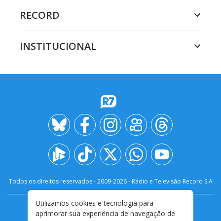
RECORD
INSTITUCIONAL
Todos os direitos reservados - 2009-
2026
- Rádio e Televisão Record S.A
Utilizamos cookies e tecnologia para
CARREIRA
FALE CONOSCO
PRIVACIDADE
aprimorar sua experiência de navegação de
TERMOS E CONDIÇÕES DE USO