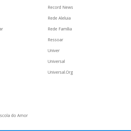
Record News
Rede Aleluia
ar
Rede Família
Ressoar
Univer
Universal
Universal.Org
Escola do Amor