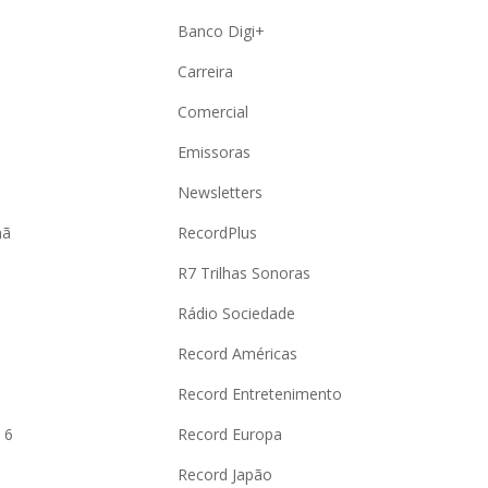
Banco Digi+
Carreira
Comercial
Emissoras
Newsletters
hã
RecordPlus
R7 Trilhas Sonoras
Rádio Sociedade
Record Américas
o
Record Entretenimento
 6
Record Europa
Record Japão