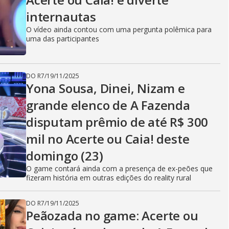
internautas
O vídeo ainda contou com uma pergunta polêmica para
uma das participantes
DO R7
/
19/11/2025
Yona Sousa, Dinei, Nizam e
grande elenco de A Fazenda
disputam prêmio de até R$ 300
mil no Acerte ou Caia! deste
domingo (23)
O game contará ainda com a presença de ex-peões que
fizeram história em outras edições do reality rural
DO R7
/
19/11/2025
Peãozada no game: Acerte ou