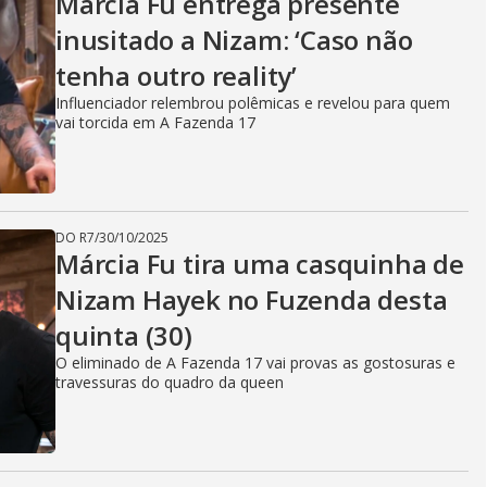
Marcia Fú entrega presente
inusitado a Nizam: ‘Caso não
tenha outro reality’
Influenciador relembrou polêmicas e revelou para quem
vai torcida em A Fazenda 17
DO R7
/
30/10/2025
Márcia Fu tira uma casquinha de
Nizam Hayek no Fuzenda desta
quinta (30)
O eliminado de A Fazenda 17 vai provas as gostosuras e
travessuras do quadro da queen