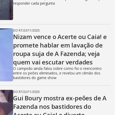
responder cada pergunta
DO R7
/
23/11/2025
Nizam vence o Acerte ou Caia! e
promete hablar em lavação de
roupa suja de A Fazenda; veja
quem vai escutar verdades
O campeão ainda falou sobre como foi o reencontro
entre os peões eliminados, e revelou um climão dos
bastidores do game show
DO R7
/
22/11/2025
Gui Boury mostra ex-peões de A
Fazenda nos bastidores do
Acerte ou Caia! e diverte