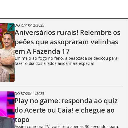
DO R7
/
10/12/2025
Aniversários rurais! Relembre os
peões que assopraram velinhas
em A Fazenda 17
Em meio ao fogo no feno, a peãozada se dedicou para
fazer o dia dos aliados ainda mais especial
DO R7
/
28/11/2025
Play no game: responda ao quiz
do Acerte ou Caia! e chegue ao
topo
Assim como na TV, você terá apenas 30 segundos para