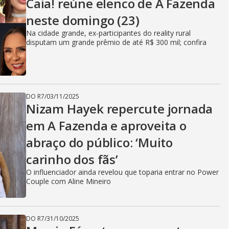
Caia! reúne elenco de A Fazenda
neste domingo (23)
Na cidade grande, ex-participantes do reality rural
disputam um grande prêmio de até R$ 300 mil; confira
DO R7
/
03/11/2025
Nizam Hayek repercute jornada
em A Fazenda e aproveita o
abraço do público: ‘Muito
carinho dos fãs’
O influenciador ainda revelou que toparia entrar no Power
Couple com Aline Mineiro
DO R7
/
31/10/2025