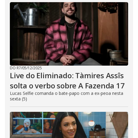
DO R7
/
05/12/2025
Live do Eliminado: Tàmires Assîs
solta o verbo sobre A Fazenda 17
Lucas Selfie comanda o bate-papo com a ex-peoa nesta
sexta (5)