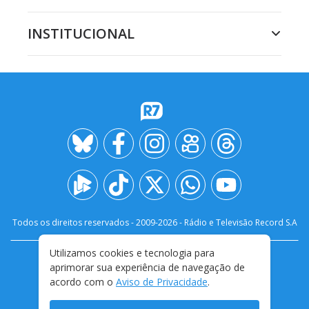
INSTITUCIONAL
Todos os direitos reservados - 2009-
2026
- Rádio e Televisão Record S.A
Utilizamos cookies e tecnologia para
CARREIRA
FALE CONOSCO
PRIVACIDADE
aprimorar sua experiência de navegação de
TERMOS E CONDIÇÕES DE USO
acordo com o
Aviso de Privacidade
.