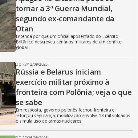
tornar a 3ª Guerra Mundial,
segundo ex-comandante da
Otan
Entenda por que um oficial aposentado do Exército
Britânico descreveu cenários militares de um conflito
global
DO R7
/
12/09/2025
Rússia e Belarus iniciam
exercício militar próximo à
fronteira com Polônia; veja o que
se sabe
Em resposta, governo polonês fechou fronteira e
reforçou segurança; mobilização envolve 13 mil soldados
e simula uso de armas nucleares
DO R7
/
26/08/2025