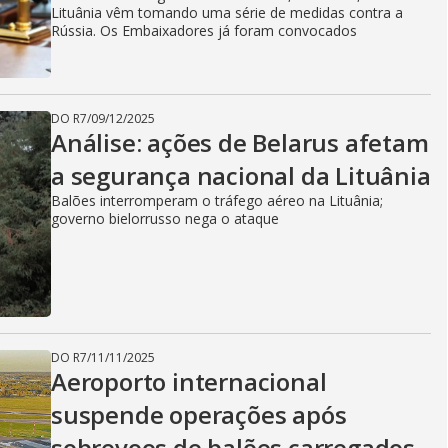
Lituânia vêm tomando uma série de medidas contra a
Rússia. Os Embaixadores já foram convocados
DO R7
/
09/12/2025
Análise: ações de Belarus afetam
a segurança nacional da Lituânia
Balões interromperam o tráfego aéreo na Lituânia;
governo bielorrusso nega o ataque
DO R7
/
11/11/2025
Aeroporto internacional
suspende operações após
sobrevoos de balões carregados