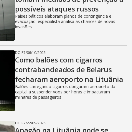
possíveis ataques russos
Países bálticos elaboram planos de contingência e
evacuação; especialista analisa as chances de novas
invasões
DO R7
/
06/10/2025
Como balões com cigarros
contrabandeados de Belarus
fecharam aeroporto na Lituânia
Balões carregando cigarros obrigaram aeroporto da
capital a suspender voos por horas e impactaram
milhares de passageiros
DO R7
/
22/09/2025
Apagão na Lituânia pode se