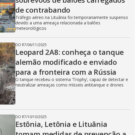
de contrabando
Tráfego aéreo na Lituânia foi temporariamente suspenso
devido a uma ameaça relacionada a balões
meteorológicos
DO R7
/
06/11/2025
Leopard 2A8: conheça o tanque
alemão modificado e enviado
para a fronteira com a Rússia
O tanque recebeu o sistema ‘Trophy’, capaz de detectar e
neutralizar ameaças como mísseis antitanque e drones
DO R7
/
10/10/2025
Estônia, Letônia e Lituânia
tomam medidas de prevenção a