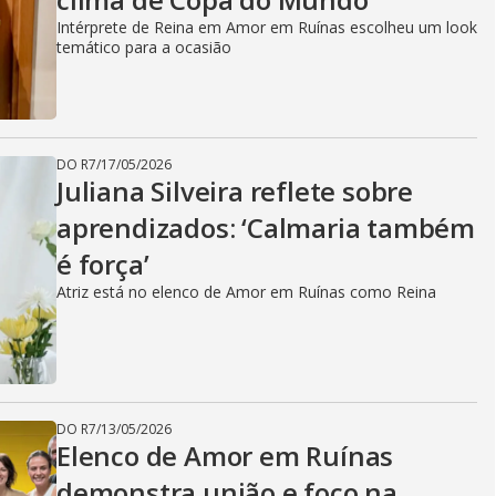
Intérprete de Reina em Amor em Ruínas escolheu um look
temático para a ocasião
DO R7
/
17/05/2026
Juliana Silveira reflete sobre
aprendizados: ‘Calmaria também
é força’
Atriz está no elenco de Amor em Ruínas como Reina
DO R7
/
13/05/2026
Elenco de Amor em Ruínas
demonstra união e foco na