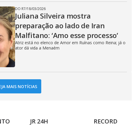
DO R7
/
18/03/2026
Juliana Silveira mostra
preparação ao lado de Iran
Malfitano: ‘Amo esse processo’
Atriz está no elenco de Amor em Ruínas como Reina; já o
ator dá vida a Menaém
EJA MAIS NOTÍCIAS
NTO
JR 24H
RECORD