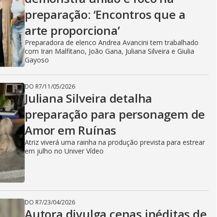
preparação: ‘Encontros que a
arte proporciona’
Preparadora de elenco Andrea Avancini tem trabalhado
com Iran Malfitano, João Gana, Juliana Silveira e Giulia
Gayoso
DO R7
/
11/05/2026
Juliana Silveira detalha
preparação para personagem de
Amor em Ruínas
Atriz viverá uma rainha na produção prevista para estrear
em julho no Univer Vídeo
DO R7
/
23/04/2026
Autora divulga cenas inéditas de