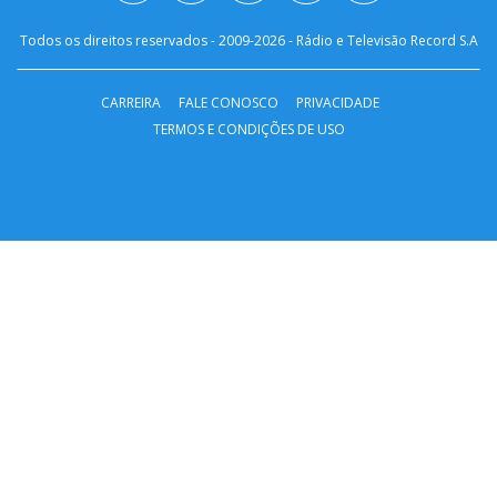
Todos os direitos reservados - 2009-
2026
- Rádio e Televisão Record S.A
CARREIRA
FALE CONOSCO
PRIVACIDADE
TERMOS E CONDIÇÕES DE USO