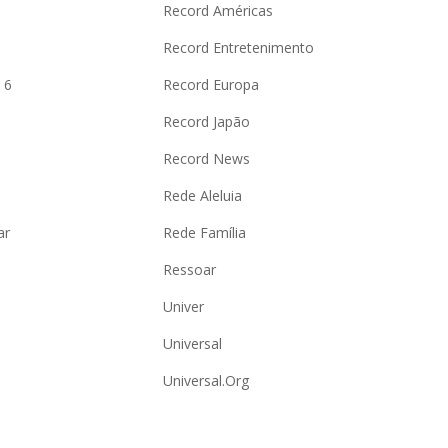
Record Américas
o
Record Entretenimento
 6
Record Europa
Record Japão
Record News
Rede Aleluia
ar
Rede Família
Ressoar
Univer
Universal
Universal.Org