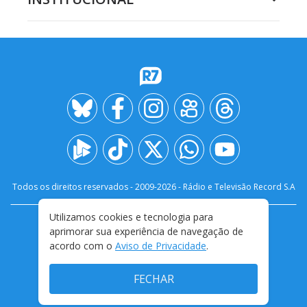
Todos os direitos reservados - 2009-
2026
- Rádio e Televisão Record S.A
Utilizamos cookies e tecnologia para
CARREIRA
FALE CONOSCO
PRIVACIDADE
aprimorar sua experiência de navegação de
TERMOS E CONDIÇÕES DE USO
acordo com o
Aviso de Privacidade
.
FECHAR