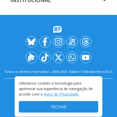
INSTITUCIONAL
Todos os direitos reservados - 2009-
2026
- Rádio e Televisão Record S.A
Utilizamos cookies e tecnologia para
CARREIRA
FALE CONOSCO
PRIVACIDADE
aprimorar sua experiência de navegação de
TERMOS E CONDIÇÕES DE USO
acordo com o
Aviso de Privacidade
.
FECHAR