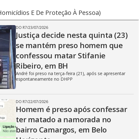
omicídios E De Proteção À Pessoa)
DO R7
/
23/07/2026
Justiça decide nesta quinta (23)
se mantém preso homem que
confessou matar Stifanie
Ribeiro, em BH
André foi preso na terça-feira (21), após se apresentar
espontaneamente no DHPP
DO R7
/
22/07/2026
Homem é preso após confessar
ter matado a namorada no
bairro Camargos, em Belo