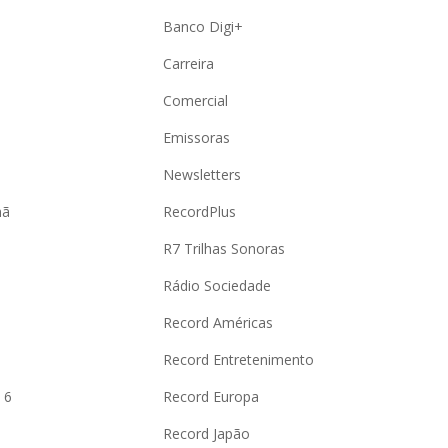
Banco Digi+
Carreira
Comercial
Emissoras
Newsletters
hã
RecordPlus
R7 Trilhas Sonoras
Rádio Sociedade
Record Américas
o
Record Entretenimento
 6
Record Europa
Record Japão