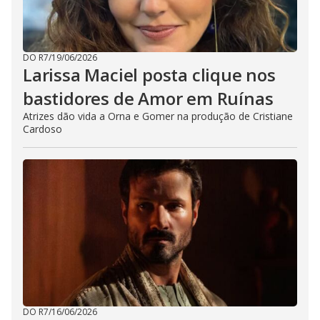
DO R7
/
19/06/2026
Larissa Maciel posta clique nos
bastidores de Amor em Ruínas
Atrizes dão vida a Orna e Gomer na produção de Cristiane
Cardoso
DO R7
/
16/06/2026