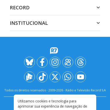
RECORD
INSTITUCIONAL
Todos os direitos reservados - 2009-
2026
- Rádio e Televisão Record S.A
Utilizamos cookies e tecnologia para
CARREIRA
FALE CONOSCO
PRIVACIDADE
aprimorar sua experiência de navegação de
TERMOS E CONDIÇÕES DE USO