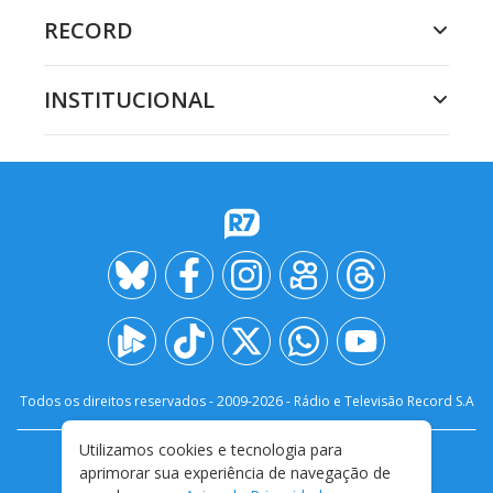
RECORD
INSTITUCIONAL
Todos os direitos reservados - 2009-
2026
- Rádio e Televisão Record S.A
Utilizamos cookies e tecnologia para
CARREIRA
FALE CONOSCO
PRIVACIDADE
aprimorar sua experiência de navegação de
TERMOS E CONDIÇÕES DE USO