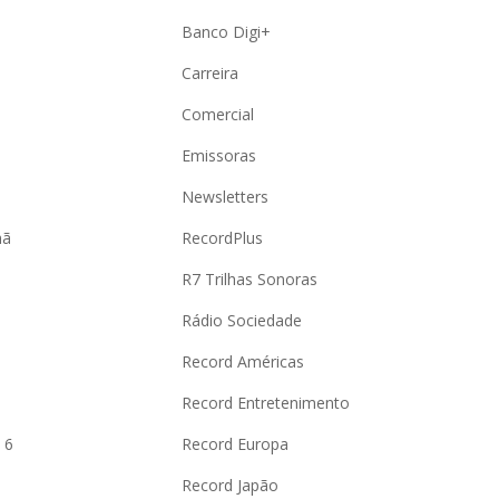
Banco Digi+
Carreira
Comercial
Emissoras
Newsletters
hã
RecordPlus
R7 Trilhas Sonoras
Rádio Sociedade
Record Américas
o
Record Entretenimento
 6
Record Europa
Record Japão