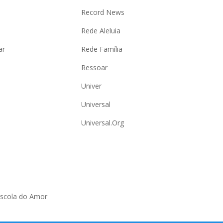
Record News
Rede Aleluia
ar
Rede Família
Ressoar
Univer
Universal
Universal.Org
Escola do Amor