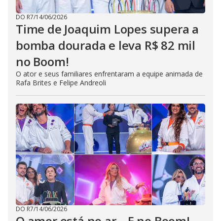
DO R7
/
14/06/2026
Time de Joaquim Lopes supera a
bomba dourada e leva R$ 82 mil
no Boom!
O ator e seus familiares enfrentaram a equipe animada de
Rafa Brites e Felipe Andreoli
DO R7
/
14/06/2026
O amor está no ar... E no Boom!