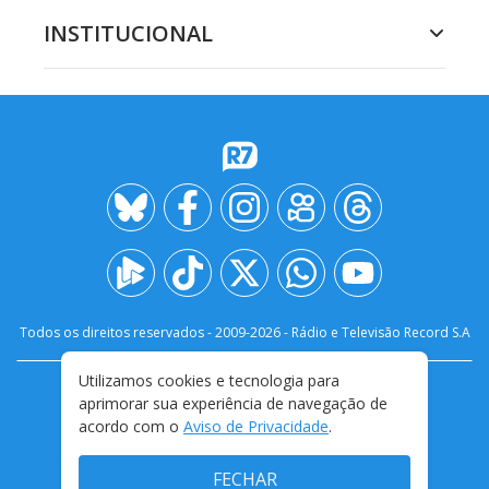
INSTITUCIONAL
Todos os direitos reservados - 2009-
2026
- Rádio e Televisão Record S.A
Utilizamos cookies e tecnologia para
CARREIRA
FALE CONOSCO
PRIVACIDADE
aprimorar sua experiência de navegação de
TERMOS E CONDIÇÕES DE USO
acordo com o
Aviso de Privacidade
.
FECHAR