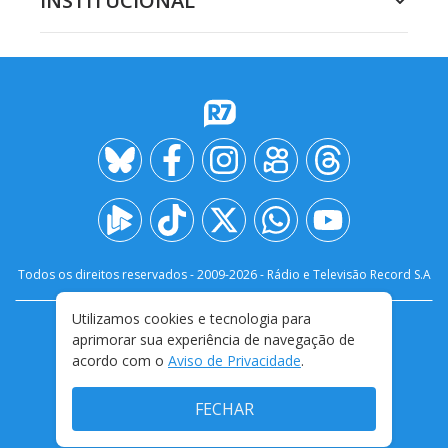
INSTITUCIONAL
Todos os direitos reservados - 2009-
2026
- Rádio e Televisão Record S.A
Utilizamos cookies e tecnologia para
CARREIRA
FALE CONOSCO
PRIVACIDADE
aprimorar sua experiência de navegação de
TERMOS E CONDIÇÕES DE USO
acordo com o
Aviso de Privacidade
.
FECHAR