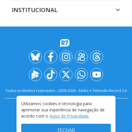
INSTITUCIONAL
Todos os direitos reservados - 2009-
2026
- Rádio e Televisão Record S.A
Utilizamos cookies e tecnologia para
CARREIRA
FALE CONOSCO
PRIVACIDADE
aprimorar sua experiência de navegação de
TERMOS E CONDIÇÕES DE USO
acordo com o
Aviso de Privacidade
.
FECHAR