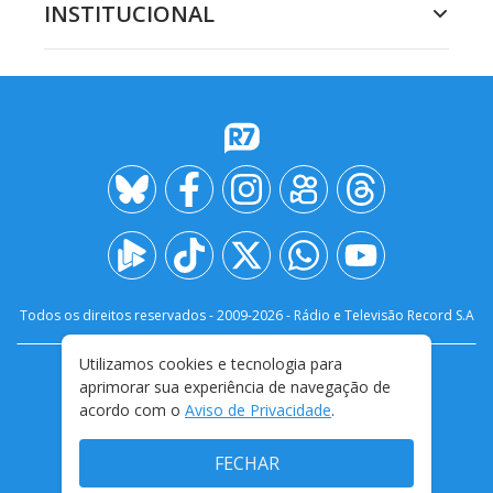
INSTITUCIONAL
Todos os direitos reservados - 2009-
2026
- Rádio e Televisão Record S.A
Utilizamos cookies e tecnologia para
CARREIRA
FALE CONOSCO
PRIVACIDADE
aprimorar sua experiência de navegação de
TERMOS E CONDIÇÕES DE USO
acordo com o
Aviso de Privacidade
.
FECHAR