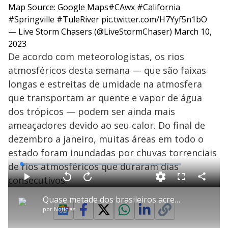
Map Source: Google Maps
#CAwx
#California
#Springville
#TuleRiver
pic.twitter.com/H7Yyf5n1bO
— Live Storm Chasers (@LiveStormChaser)
March 10,
2023
De acordo com meteorologistas, os rios
atmosféricos desta semana — que são faixas
longas e estreitas de umidade na atmosfera
que transportam ar quente e vapor de água
dos trópicos — podem ser ainda mais
ameaçadores devido ao seu calor. Do final de
dezembro a janeiro, muitas áreas em todo o
estado foram inundadas por chuvas torrenciais
de rios atmosféricos que duraram dias
L
o
a
consecutivos.
d
C
P
V
A
P
F
e
o
l
o
v
u
d
m
a
l
a
l
:
Quase metade dos brasileiros acredita que precisará mudar de casa por causa das mudanças climáticas
p
y
t
n
l
2
a
a
ç
s
.
por
Notícias
r
r
a
c
5
t
1
r
r
5
i
0
1
e
%
l
s
0
e