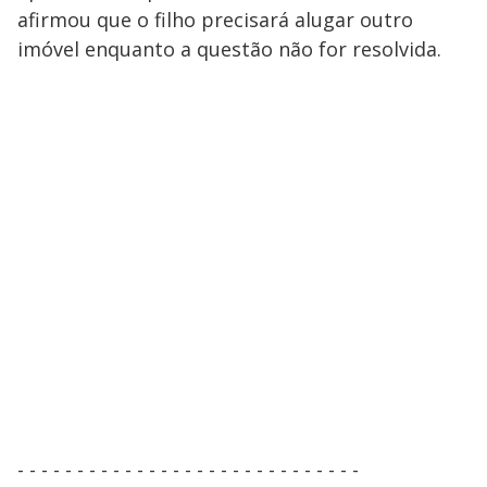
afirmou que o filho precisará alugar outro
imóvel enquanto a questão não for resolvida.
- - - - - - - - - - - - - - - - - - - - - - - - - - - - -