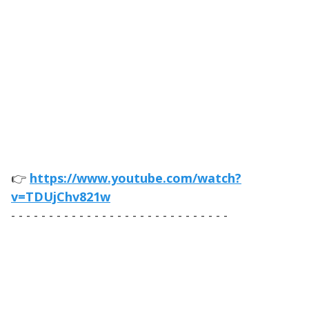
👉
https://www.youtube.com/watch?
v=TDUjChv821w
- - - - - - - - - - - - - - - - - - - - - - - - - - - - -