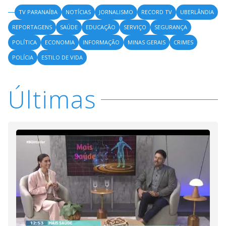
TV PARANAÍBA
NOTÍCIAS
JORNALISMO
RECORD TV
UBERLÂNDIA
REPORTAGENS
SAÚDE
EDUCAÇÃO
SERVIÇO
SEGURANÇA
POLÍTICA
ECONOMIA
INFORMAÇÃO
MINAS GERAIS
CRIMES
POLÍCIA
ESTILO DE VIDA
Últimas