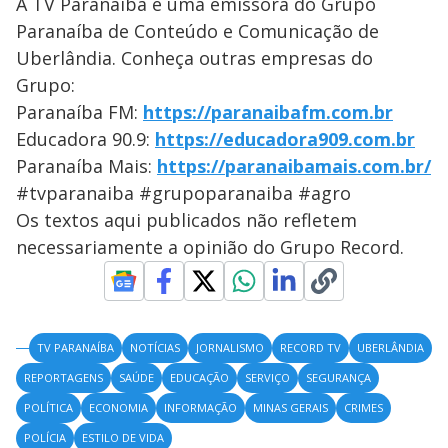
A TV Paranaíba é uma emissora do Grupo
Paranaíba de Conteúdo e Comunicação de
Uberlândia. Conheça outras empresas do
Grupo:
Paranaíba FM:
https://paranaibafm.com.br
Educadora 90.9:
https://educadora909.com.br
Paranaíba Mais:
https://paranaibamais.com.br/
#tvparanaiba #grupoparanaiba #agro
Os textos aqui publicados não refletem
necessariamente a opinião do Grupo Record.
TV PARANAÍBA
NOTÍCIAS
JORNALISMO
RECORD TV
UBERLÂNDIA
REPORTAGENS
SAÚDE
EDUCAÇÃO
SERVIÇO
SEGURANÇA
POLÍTICA
ECONOMIA
INFORMAÇÃO
MINAS GERAIS
CRIMES
POLÍCIA
ESTILO DE VIDA