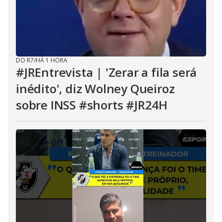
DO R7
/
HÁ 1 HORA
#JREntrevista | 'Zerar a fila será
inédito', diz Wolney Queiroz
sobre INSS #shorts #JR24H