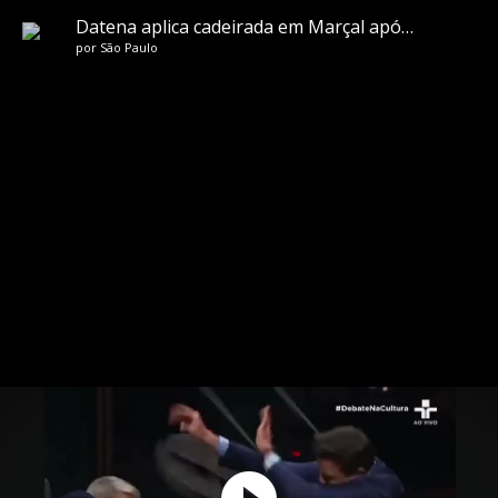
Datena aplica cadeirada em Marçal após ser chamado de ‘arregão’ durante debate
por
São Paulo